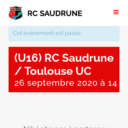
Passer
au
contenu
Cet évènement est passé.
(U16) RC Saudrune
/ Toulouse UC
26 septembre 2020 à 14 h