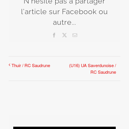
N'hésite pas à partager
l'article sur Facebook ou
autre...
Facebook
X
Email
(U16) UA Saverdunoise /
Thuir / RC Saudrune
RC Saudrune