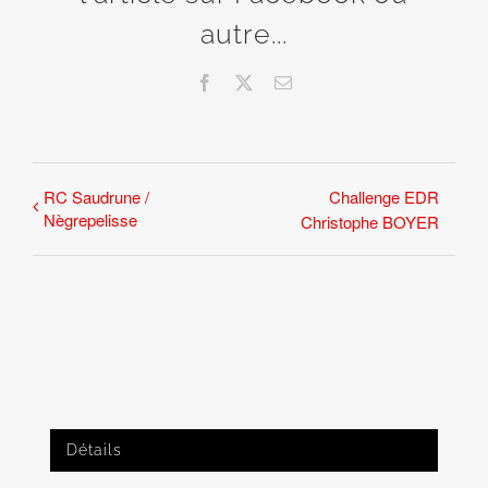
autre...
Facebook
X
Email
RC Saudrune /
Challenge EDR
Nègrepelisse
Christophe BOYER
Détails