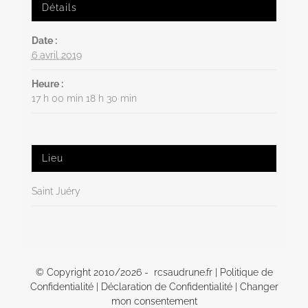
Détails
Date :
6 avril 2019
Heure :
17 h 00 min 18 h 30 min
Lieu
Saint Juéry
© Copyright 2010/
2026 - rcsaudrune.fr |
Politique de
Confidentialité
|
Déclaration de Confidentialité
|
Changer
mon consentement