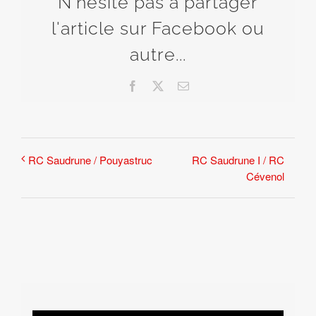
N'hésite pas à partager
l'article sur Facebook ou
autre...
Facebook
X
Email
RC Saudrune I / RC
RC Saudrune / Pouyastruc
Cévenol