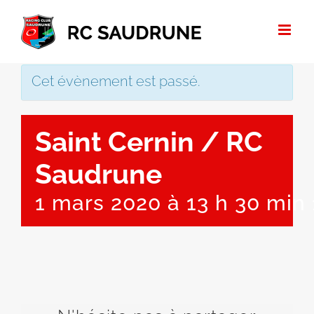
Passer
au
contenu
Cet évènement est passé.
Saint Cernin / RC
Saudrune
1 mars 2020 à 13 h 30 min