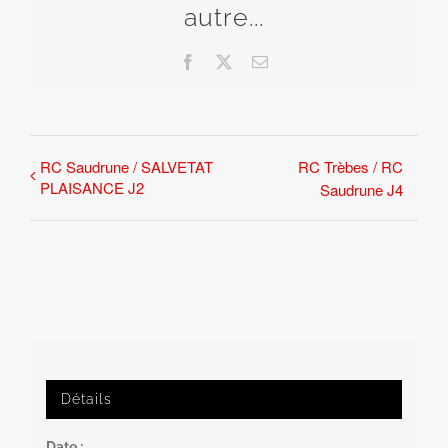
autre...
Facebook
X
Email
RC Saudrune / SALVETAT
RC Trèbes / RC
PLAISANCE J2
Saudrune J4
Détails
Date :