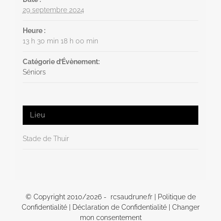
29 septembre 2024
Heure :
13 h 30 min 18 h 00 min
Catégorie d’Évènement:
Séniors
Lieu
Stade de Thuir
© Copyright 2010/
2026 - rcsaudrune.fr |
Politique de
Confidentialité
|
Déclaration de Confidentialité
|
Changer
mon consentement