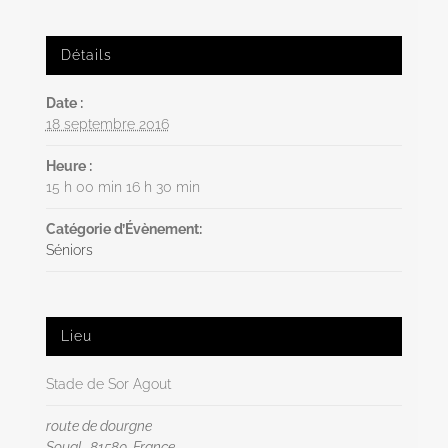
Détails
Date :
18 septembre 2016
Heure :
15 h 00 min 16 h 30 min
Catégorie d’Évènement:
Séniors
Lieu
Stade de Sor Agout
route de dourgne
Soual
,
81580
France