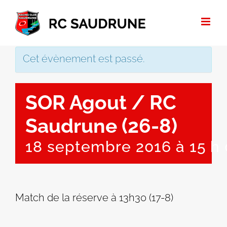
Passer
au
contenu
Cet évènement est passé.
SOR Agout / RC
Saudrune (26-8)
18 septembre 2016 à 15 h
Match de la réserve à 13h30 (17-8)