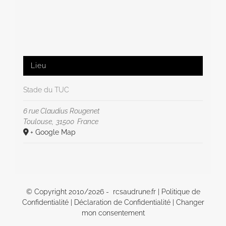
Lieu
Stade du TUC
6 rue Claudius Rougenet
Toulouse
,
31500
France
+ Google Map
© Copyright 2010/
2026 - rcsaudrune.fr |
Politique de
Confidentialité
|
Déclaration de Confidentialité
|
Changer
mon consentement