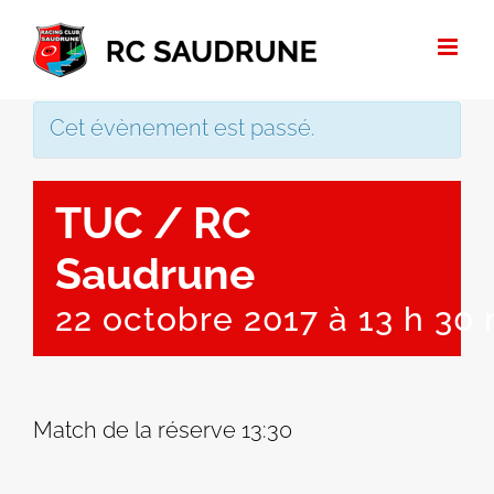
Passer
au
contenu
Cet évènement est passé.
TUC / RC
Saudrune
22 octobre 2017 à 13 h 30
Match de la réserve 13:30