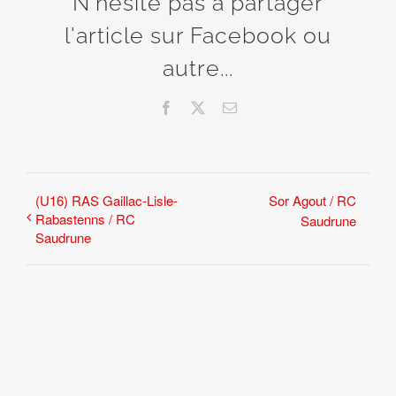
N'hésite pas à partager
l'article sur Facebook ou
autre...
Facebook
X
Email
(U16) RAS Gaillac-Lisle-
Sor Agout / RC
Rabastenns / RC
Saudrune
Saudrune