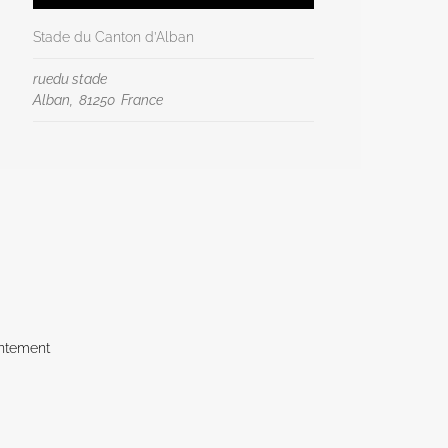
Stade du Canton d’Alban
ruedu stade
Alban
,
81250
France
ntement