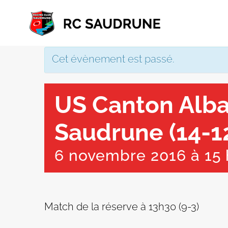
Passer
au
contenu
Cet évènement est passé.
US Canton Alb
Saudrune (14-1
6 novembre 2016 à 15 
Match de la réserve à 13h30 (9-3)