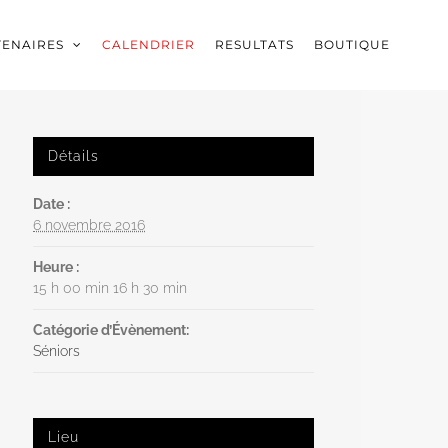
TENAIRES
CALENDRIER
RESULTATS
BOUTIQUE
Détails
Date :
6 novembre 2016
Heure :
15 h 00 min 16 h 30 min
Catégorie d’Évènement:
Séniors
Lieu