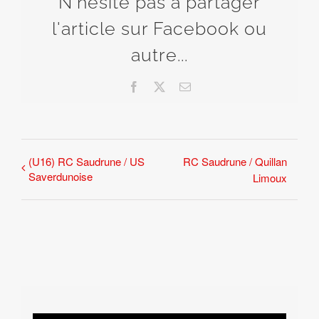
N'hésite pas à partager
l'article sur Facebook ou
autre...
Facebook
X
Email
(U16) RC Saudrune / US
RC Saudrune / Quillan
Saverdunoise
Limoux