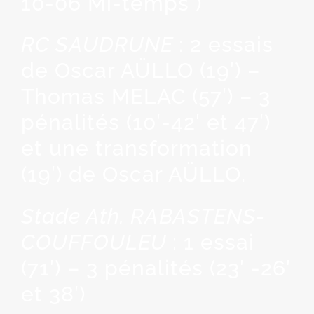
10-06 Mi-temps )
RC SAUDRUNE
: 2 essais
de Oscar AÜLLO (19′) –
Thomas MELAC (57′) – 3
pénalités (10′-42′ et 47′)
et une transformation
(19′) de Oscar AÜLLO.
Stade Ath. RABASTENS-
COUFFOULEU
: 1 essai
(71′) – 3 pénalités (23′ -26′
et 38′)