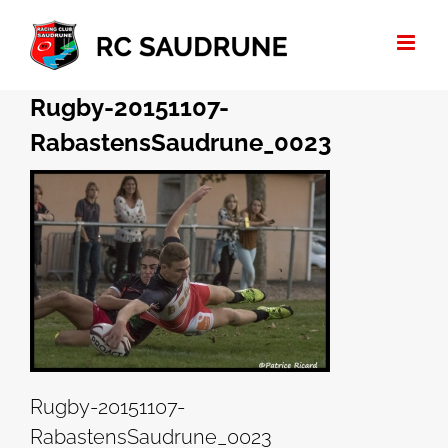
Passer
au
contenu
Rugby-20151107-
RabastensSaudrune_0023
Rugby-20151107-
RabastensSaudrune_0023