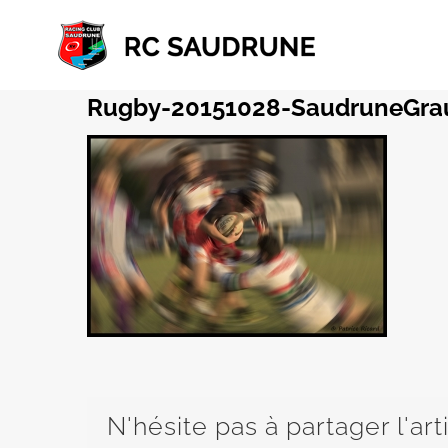
Passer
au
contenu
Rugby-20151028-SaudruneGra
N'hésite pas à partager l'art