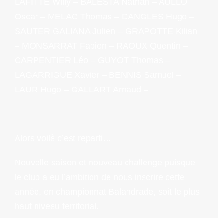
LAFITTE Willy – BALESTA Nathan – AÜLLO
Oscar – MELAC Thomas – DANGLES Hugo –
SAUTER GALIANA Julien – GRAPOTTE Kilian
– MONSARRAT Fabien – RAOUX Quentin –
CARPENTIER Léo – GUYOT Thomas –
LAGARRIGUE Xavier – BENNIS Samuel –
LAUR Hugo – GALLART Arnaud –
Alors voilà c’est reparti…
Nouvelle saison et nouveau challenge puisque
le club a eu l’ambition de nous inscrire cette
année, en championnat Balandrade, soit le plus
haut niveau territorial.