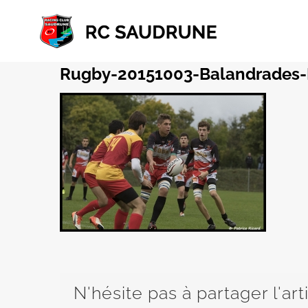
Passer
au
contenu
Rugby-20151003-Balandrades
N'hésite pas à partager l'art