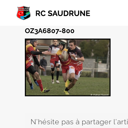
Passer
au
contenu
OZ3A6807-800
N'hésite pas à partager l'art