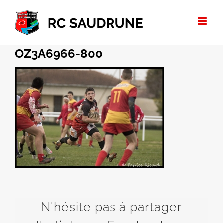
Passer
au
contenu
OZ3A6966-800
N'hésite pas à partager