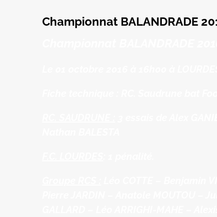
Championnat BALANDRADE 2016
Championnat BALANDRADE 2016
Le 01 octobre 2016 à 16h00 à LOURDES
Fiche technique : RC. Saudrune bat Foot
RC. SAUDRUNE :
3 essais de Alex GANI
Nathan BALESTA
F.C. LOURDES
: 1 pénalité.
Groupe RCS :
Léo COTTE – Benjamin VI
Pierre JARDIN – Anatole MOUTOU – J
GALLARD – Léo ARRIGHI-MAHE – Alex