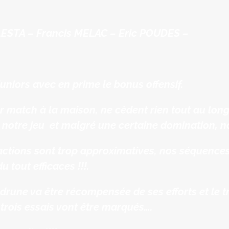
LESTA – Francis MELAC – Eric POUDES –
uniors avec en prime le bonus offensif.
 match à la maison, ne cèdent rien tout au long 
 notre jeu et malgré une certaine domination, no
os actions sont trop approximatives, nos séquen
u tout efficaces !!!.
drune va être récompensée de ses efforts et le tr
trois essais vont être marqués….