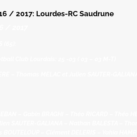
 / 2017: Lourdes-RC Saudrune
 / 2017
 (65):
ball Club Lourdais: 25 -03 ( 03 – 03 M-T)
ERE – Thomas MELAC et Julien SAUTER-GALIANA –
EBAN – Gabin BRAGHI – Théo RICARD – Théo HE
ulien SAUTER-GALIANA – Nathan BALESTA – Tho
is BOUTELOUP – Clément DELERIS – Yahia HAMR