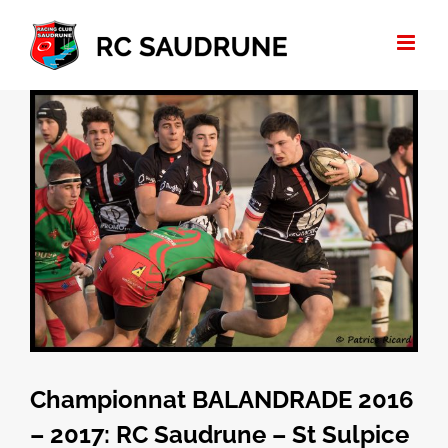
Passer
au
contenu
Voir
l'image
agrandie
Championnat BALANDRADE 2016
– 2017: RC Saudrune – St Sulpice