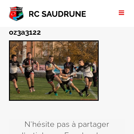
Passer
au
contenu
oz3a3122
N'hésite pas à partager