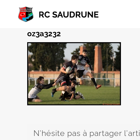
Passer
au
contenu
oz3a3232
N'hésite pas à partager l'art