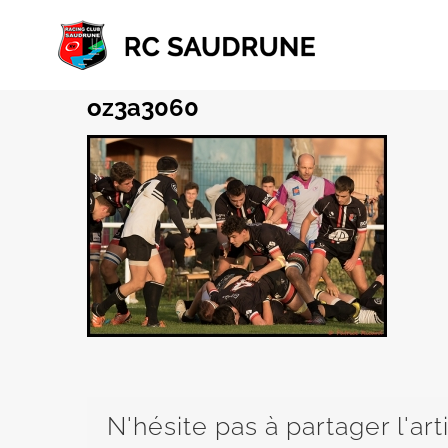
Passer
au
contenu
oz3a3060
N'hésite pas à partager l'art