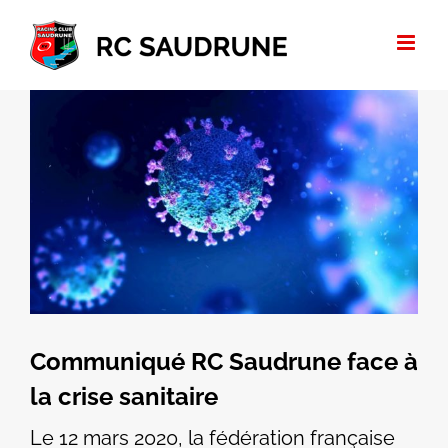
Passer
au
contenu
Voir
l'image
agrandie
Communiqué RC Saudrune face à
la crise sanitaire
Le 12 mars 2020, la fédération française