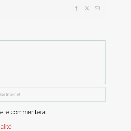
Facebook
X
Email
ue je commenterai.
alité