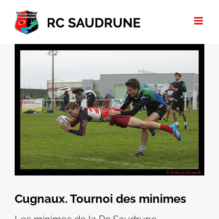
Passer
au
contenu
Voir
l'image
agrandie
Cugnaux. Tournoi des minimes