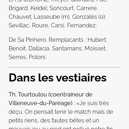
Brigard, Keidel; Soncourt, Carrere,
Chauvet; Lasseube (m), Gonzalès (o);
Sevillac, Roure, Carsi, Fernandez;
De Sa Pinhero. Remplacants : Hubert,
Benoit, Dallacia, Santamans, Moisset,
Serres, Poloni.
Dans les vestiaires
Th. Tourtoulou (coentraîneur de
Villeneuve-du-Paréage) :
«Je suis très
déçu. On pensait tenir le match mais de
petits riens, des fautes bêtes et un
mauvais jeu au pied ont pollué notre fin