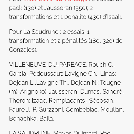
pack (13e) et Jausseran (55e); 2
transformations et 1 pénalité (43e) d’Isaak.
Pour La Saudrune : 2 essais; 1
transformation et 2 pénalités (18e, 32e) de
Gonzales).
VILLENEUVE-DU-PAREAGE. Rouch C.,
Garcia, Pédoussaut; Lavigne Ch., Linas;
Dejean L.,Lavigne Th., Dejean N.; Tougne
(m), Arigno (o); Jausseran, Dumas, Sandré,
Théron; Izaac. Remplacants : Sécosan,
Faure J.-P, Gurzzoni, Combebiac, Moulian,
Benachka, Balla.
LA SAUDRUNE. Meyer, Quintard, Pac;