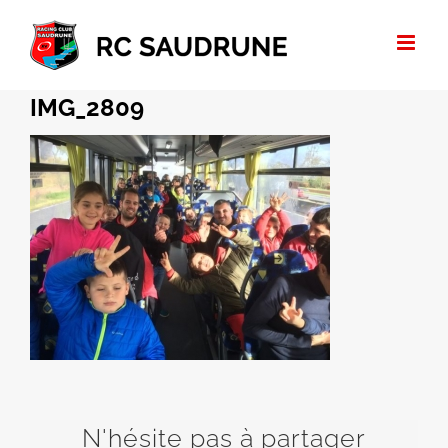
Passer
au
contenu
IMG_2809
N'hésite pas à partager