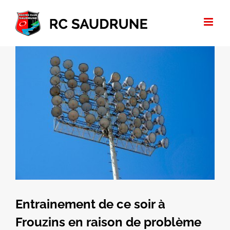
Passer
au
contenu
Voir
l'image
agrandie
Entrainement de ce soir à
Frouzins en raison de problème