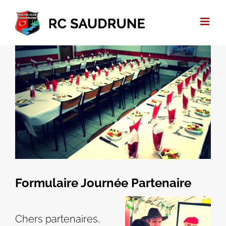
Passer
au
contenu
Voir
l'image
agrandie
Formulaire Journée Partenaire
Chers partenaires,