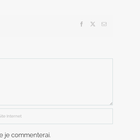
Facebook
X
Email
ue je commenterai.