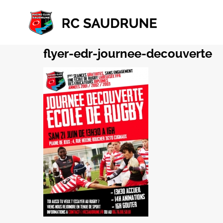
Passer
au
contenu
flyer-edr-journee-decouverte