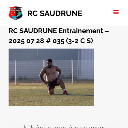
Passer
au
contenu
RC SAUDRUNE Entrainement –
2025 07 28 # 035 (3-2 C S)
N'hésite pas à partager