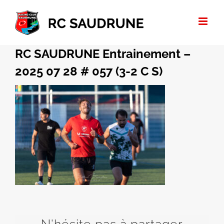
Passer
au
contenu
RC SAUDRUNE Entrainement –
2025 07 28 # 057 (3-2 C S)
N'hésite pas à partager