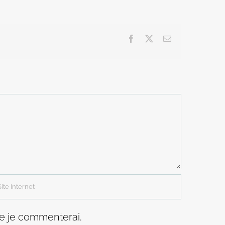
Facebook
X
Email
ue je commenterai.