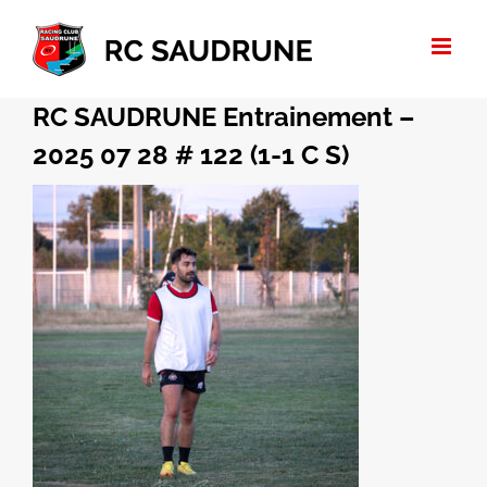
Passer
au
contenu
RC SAUDRUNE Entrainement –
2025 07 28 # 122 (1-1 C S)