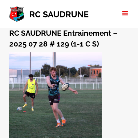
Passer
au
contenu
RC SAUDRUNE Entrainement –
2025 07 28 # 129 (1-1 C S)