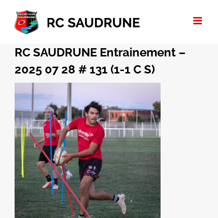
Passer
au
contenu
RC SAUDRUNE Entrainement –
2025 07 28 # 131 (1-1 C S)