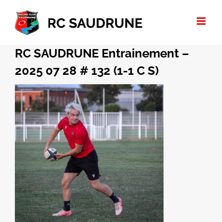
Passer
au
contenu
RC SAUDRUNE Entrainement –
2025 07 28 # 132 (1-1 C S)