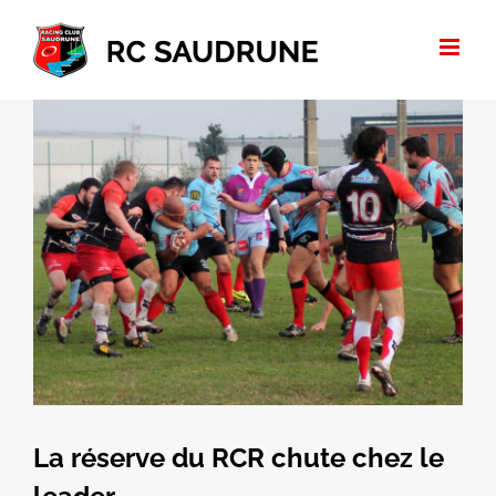
Passer
au
contenu
Voir
l'image
agrandie
La réserve du RCR chute chez le