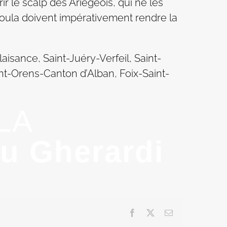
r le scalp des Ariégeois, qui ne les
Soula doivent impérativement rendre la
sance, Saint-Juéry-Verfeil, Saint-
nt-Orens-Canton d’Alban, Foix-Saint-
|LA
eu Gherardi
Facebook
X
Email