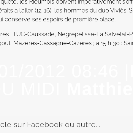
quête, les Rieumois doivent impérativement s’offri
aits à l’aller (12-16), les hommes du duo Viviès-
ui conserve ses espoirs de première place.
es : TUC-Caussade, Nègrepelisse-La Salvetat-Plai
out, Mazères-Cassagne-Cazères ; à 15 h 30 : Sai
/01/2012 08:46 
U MIDI
Matthi
icle sur Facebook ou autre...