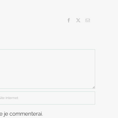
Facebook
X
Email
ue je commenterai.