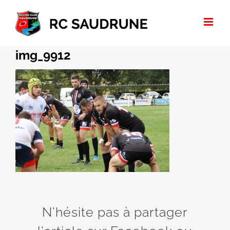
Passer
au
contenu
img_9912
N'hésite pas à partager