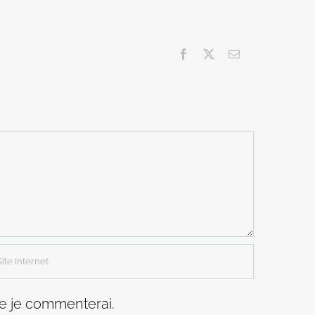
Facebook
X
Email
ue je commenterai.