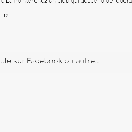
 La Pointe) chez un club qui descend de fédérale
 12.
icle sur Facebook ou autre...