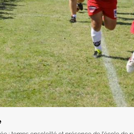
e
née : temps ensoleillé et présence de l’école de 