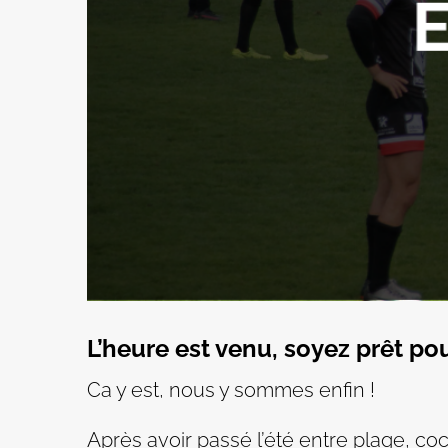
L’heure est venu, soyez prêt pou
Ca y est, nous y sommes enfin !
Après avoir passé l’été entre plage, coc