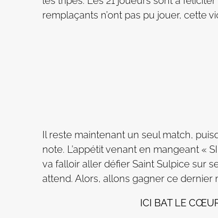
les tripes. Les 21 joueurs sont à félicit
remplaçants n’ont pas pu jouer, cette vic
Il reste maintenant un seul match, puis
note. L’appétit venant en mangeant 
va falloir aller défier Saint Sulpice su
attend. Alors, allons gagner ce dernier m
ICI BAT LE CŒU