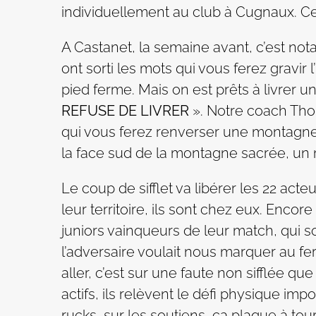
individuellement au club à Cugnaux. C
A Castanet, la semaine avant, c’est not
ont sorti les mots qui vous ferez gravir 
pied ferme. Mais on est prêts à livrer un
REFUSE DE LIVRER
». Notre coach Thom
qui vous ferez renverser une montagne.
la face sud de la montagne sacrée, un m
Le coup de sifflet va libérer les 22 act
leur territoire, ils sont chez eux. Enco
juniors vainqueurs de leur match, qui 
l’adversaire voulait nous marquer au f
aller, c’est sur une faute non sifflée q
actifs, ils relèvent le défi physique i
rucks, sur les soutiens, ça plaque à tou