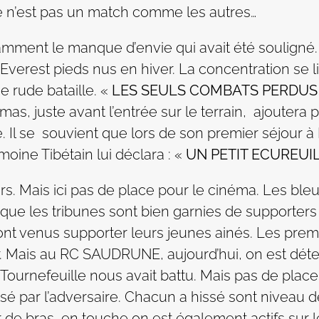
e n’est pas un match comme les autres…
amment le manque d’envie qui avait été souligné. 
l’Everest pieds nus en hiver. La concentration se l
e rude bataille. «
LES SEULS COMBATS PERDUS
as, juste avant l’entrée sur le terrain, ajoutera
 Il se souvient que lors de son premier séjour 
oine Tibétain lui déclara : «
UN PETIT ECUREUI
eurs. Mais ici pas de place pour le cinéma. Les b
re que les tribunes sont bien garnies de supporter
sont venus supporter leurs jeunes ainés. Les pre
er. Mais au RC SAUDRUNE, aujourd’hui, on est dét
ue Tournefeuille nous avait battu. Mais pas de plac
mposé par l’adversaire. Chacun a hissé sont nivea
r de bras, en touche on est également actifs sur l