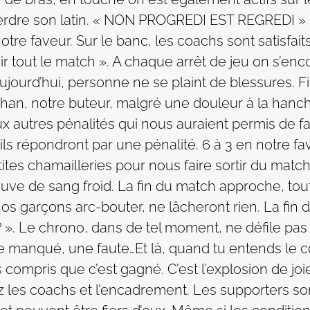
dre son latin. « NON PROGREDI EST REGREDI » (q
otre faveur. Sur le banc, les coachs sont satisfa
nir tout le match ». A chaque arrêt de jeu on s’e
ujourd’hui, personne ne se plaint de blessures. 
than, notre buteur, malgré une douleur à la hanch
ux autres pénalités qui nous auraient permis de f
e ils répondront par une pénalité. 6 à 3 en notre fa
tites chamailleries pour nous faire sortir du mat
euve de sang froid. La fin du match approche, tou
 nos garçons arc-bouter, ne lâcheront rien. La fin
? ». Le chrono, dans de tel moment, ne défile pas 
e manqué, une faute…Et là, quand tu entends le coup 
s compris que c’est gagné. C’est l’explosion de joie
les coachs et l’encadrement. Les supporters sont