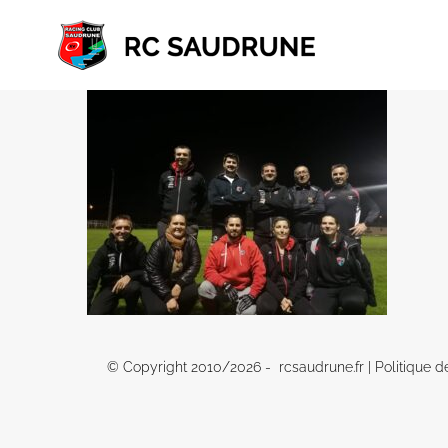
Passer
au
contenu
© Copyright 2010/
2026 - rcsaudrune.fr |
Politique d