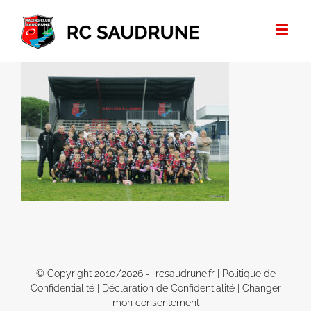
Passer
au
contenu
© Copyright 2010/
2026 - rcsaudrune.fr |
Politique de
Confidentialité
|
Déclaration de Confidentialité
|
Changer
mon consentement