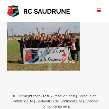
Passer
au
contenu
© Copyright 2010/
2026 - rcsaudrune.fr |
Politique de
Confidentialité
|
Déclaration de Confidentialité
|
Changer
mon consentement