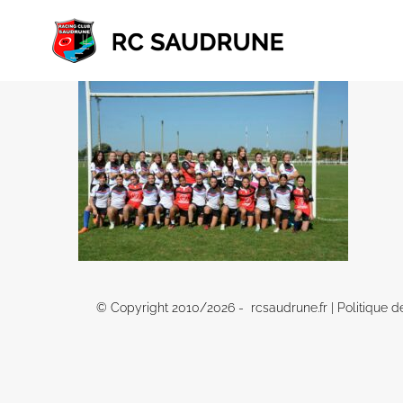
Passer
au
contenu
© Copyright 2010/
2026 - rcsaudrune.fr |
Politique d