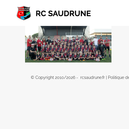
Passer
au
contenu
© Copyright 2010/
2026 - rcsaudrune.fr |
Politique d